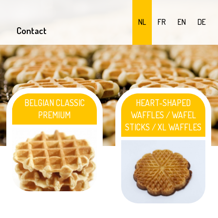
NL
FR
EN
DE
Contact
BELGIAN CLASSIC
HEART-SHAPED
PREMIUM
WAFFLES / WAFEL
STICKS / XL WAFFLES