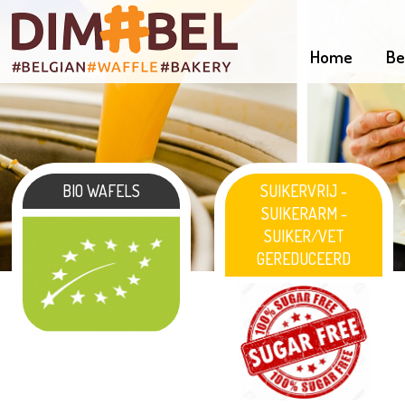
Home
Be
BIO WAFELS
SUIKERVRIJ -
SUIKERARM -
SUIKER/VET
GEREDUCEERD