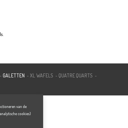
ls.
GALETTEN
XL WAFELS
QUATRE QUARTS
-
-
-
-
nctioneren van de
analytische cookies)