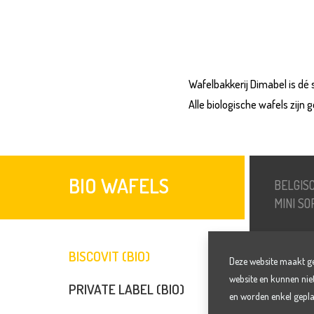
Wafelbakkerij Dimabel is dé s
Alle biologische wafels zijn 
BIO WAFELS
BELGIS
MINI S
BISCOVIT (BIO)
Deze website maakt geb
website en kunnen nie
GALET
PRIVATE LABEL (BIO)
en worden enkel gepla