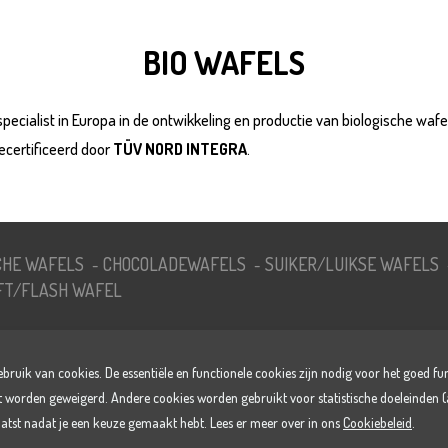
BIO WAFELS
pecialist in Europa in de ontwikkeling en productie van biologische wafe
gecertificeerd door
TÜV NORD INTEGRA
.
CHE WAFELS
CHOCOLADEWAFELS
SUIKER/LUIKSE WAFELS
-
-
OFT/FLASH WAFEL
ruik van cookies. De essentiële en functionele cookies zijn nodig voor het goed fu
t worden geweigerd. Andere cookies worden gebruikt voor statistische doeleinden (
TEN
atst nadat je een keuze gemaakt hebt. Lees er meer over in ons
Cookiebeleid
.