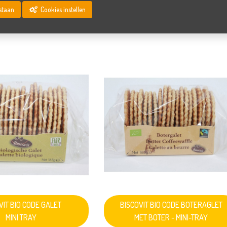
oestaan
Cookies instellen
VIT BIO CODE GALET
BISCOVIT BIO CODE BOTERAGLET
MINI TRAY
MET BOTER - MINI-TRAY