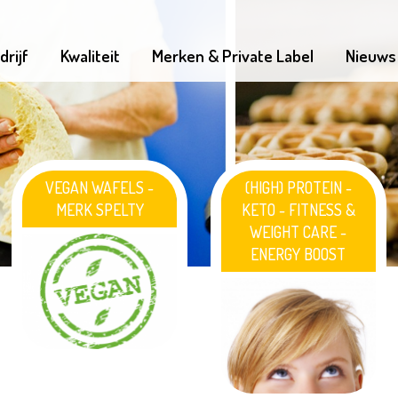
drijf
Kwaliteit
Merken & Private Label
Nieuws
VEGAN WAFELS -
(HIGH) PROTEIN -
MERK SPELTY
KETO - FITNESS &
WEIGHT CARE -
ENERGY BOOST