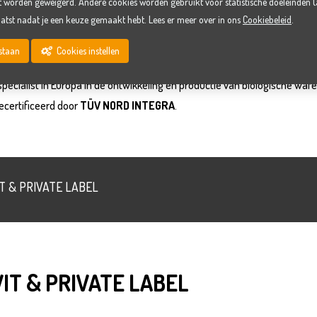
t worden geweigerd. Andere cookies worden gebruikt voor statistische doeleinden (
atst nadat je een keuze gemaakt hebt. Lees er meer over in ons
Cookiebeleid
.
BIO WAFELS
oestaan
Cookies instellen
pecialist in Europa in de ontwikkeling en productie van biologische wafe
gecertificeerd door
TÜV NORD INTEGRA
.
IT & PRIVATE LABEL
IT & PRIVATE LABEL