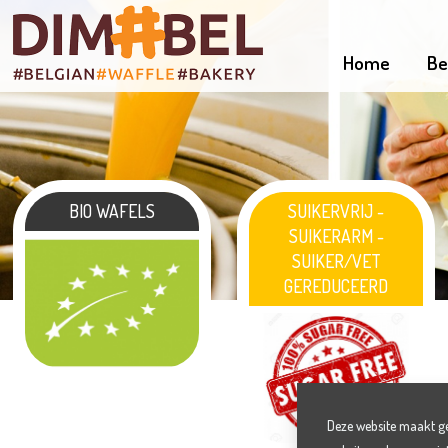
Home
Be
BIO WAFELS
SUIKERVRIJ -
SUIKERARM -
SUIKER/VET
GEREDUCEERD
Deze website maakt geb