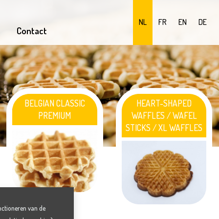
NL
FR
EN
DE
Contact
BELGIAN CLASSIC
HEART-SHAPED
PREMIUM
WAFFLES / WAFEL
STICKS / XL WAFFLES
nctioneren van de