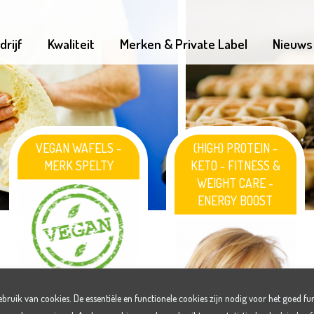
drijf
Kwaliteit
Merken & Private Label
Nieuws
VEGAN WAFELS -
(HIGH) PROTEIN -
MERK SPELTY
KETO - FITNESS &
WEIGHT CARE -
ENERGY BOOST
ruik van cookies. De essentiële en functionele cookies zijn nodig voor het goed fu