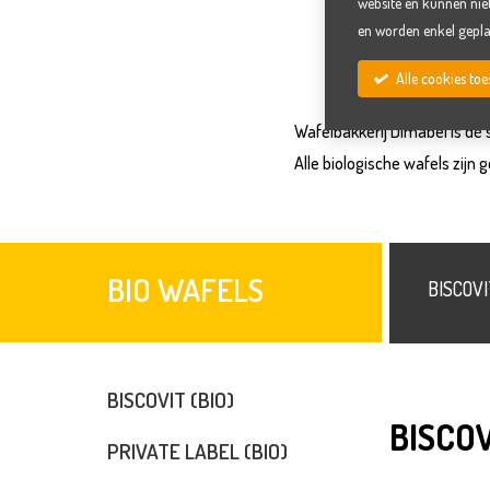
website en kunnen nie
en worden enkel gepla
Alle cookies t
Wafelbakkerij Dimabel is dé s
Alle biologische wafels zijn 
BIO WAFELS
BISCOV
BISCOVIT (BIO)
BISCOV
PRIVATE LABEL (BIO)