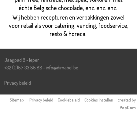
échte Belgische chocolade, enz. enz. enz.
Wij hebben recepturen en verpakkingen zowel
voor retail als voor catering, vending, foodservice,
resto & horeca.
Jaagpad 8 - Ieper
+32 (0)57 33 85 88
-
i
n
f
o
@
d
i
m
a
b
e
l
.
b
e
Privacy beleid
Sitemap
Privacy beleid
Cookiebeleid
Cookies instellen
created by
PopCom