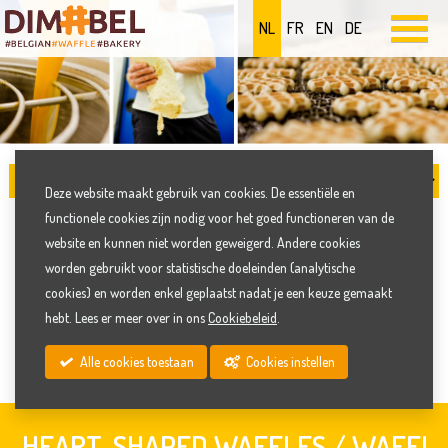
NL
FR
EN
DE
Deze website maakt gebruik van cookies. De essentiële en
functionele cookies zijn nodig voor het goed functioneren van de
HEART-SHAPED WAFFLES /
website en kunnen niet worden geweigerd. Andere cookies
worden gebruikt voor statistische doeleinden (analytische
WAFEL STICKS / XL WAFFLES
cookies) en worden enkel geplaatst nadat je een keuze gemaakt
hebt. Lees er meer over in ons
Cookiebeleid
.
Alle cookies toestaan
Cookies instellen
HEART-SHAPED WAFFLES / WAFEL