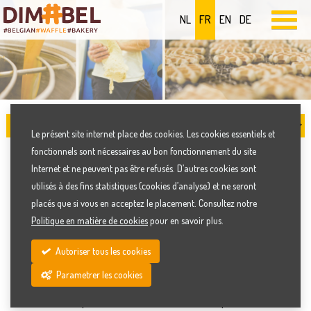
NL
FR
EN
DE
Le présent site internet place des cookies. Les cookies essentiels et
fonctionnels sont nécessaires au bon fonctionnement du site
GAUFRES VEGAN - MARQUE
Internet et ne peuvent pas être refusés. D’autres cookies sont
utilisés à des fins statistiques (cookies d’analyse) et ne seront
SPELTY
placés que si vous en acceptez le placement. Consultez notre
Politique en matière de cookies
pour en savoir plus.
Les gaufres végétaliennes ne contiennent pas d'œufs, de lait ou
Autoriser tous les cookies
d'autres produits d'origine animale. Le remplacement des œufs
Parametrer les cookies
et du lait est une conviction pour le bien-être des animaux ou en
fonction de paramètres Free From et se fait par le biais de